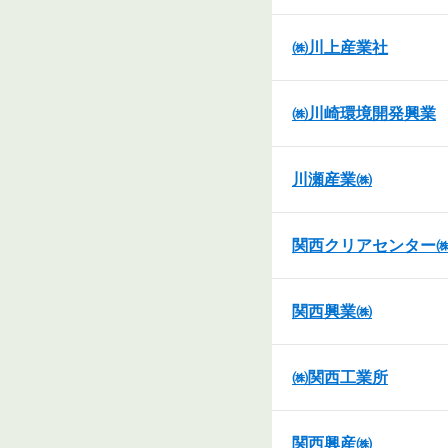
㈱川上産業社
㈱川崎環境開発興業
川瀬産業㈱
関西クリアセンター
関西興業㈱
㈱関西工業所
関西興産㈱