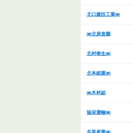
北口建設工業㈱
㈱北原造園
北村衛生㈱
北本紙業㈱
㈱木村組
協栄運輸㈱
共英産業㈱