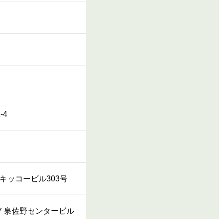
-4
1 キッコービル303号
-37 泉佐野センタービル