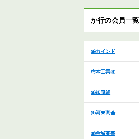
か行の会員一覧
㈱カインド
柿本工業㈱
㈱加藤組
㈱河東商会
㈱金城商事