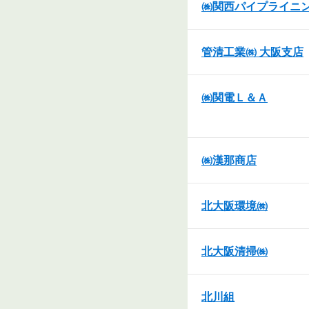
㈱関西パイプライニ
管清工業㈱ 大阪支店
㈱関電Ｌ＆Ａ
㈱漢那商店
北大阪環境㈱
北大阪清掃㈱
北川組