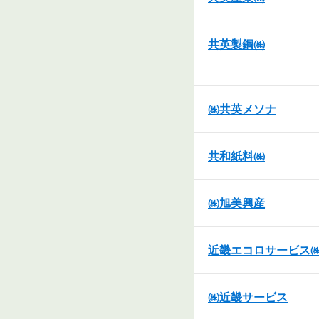
共英製鋼㈱
㈱共英メソナ
共和紙料㈱
㈱旭美興産
近畿エコロサービス
㈱近畿サービス