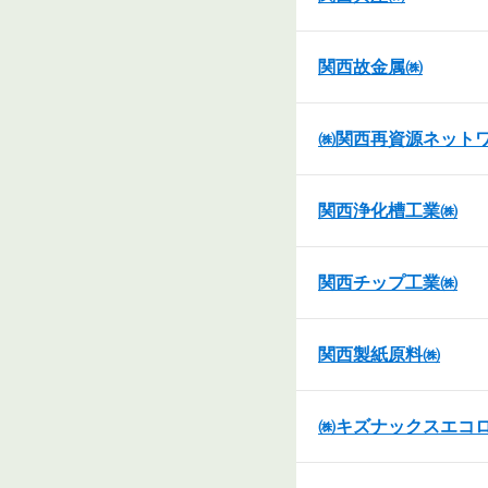
関西故金属㈱
㈱関西再資源ネット
関西浄化槽工業㈱
関西チップ工業㈱
関西製紙原料㈱
㈱キズナックスエコ