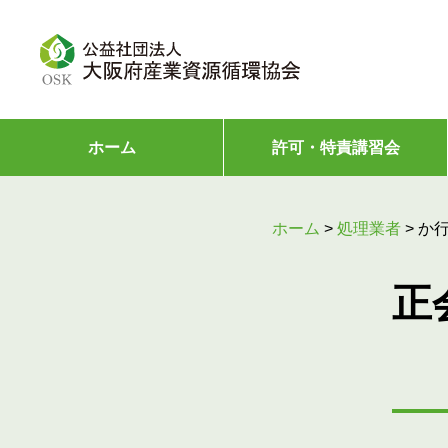
ホーム
許可・特責講習会
ホーム
>
処理業者
>
か
正