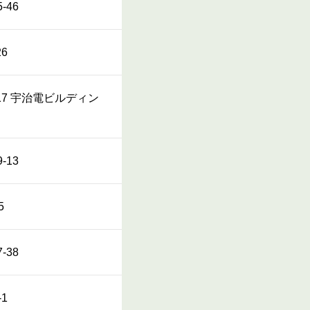
-46
6
-17 宇治電ビルディン
-13
5
-38
1