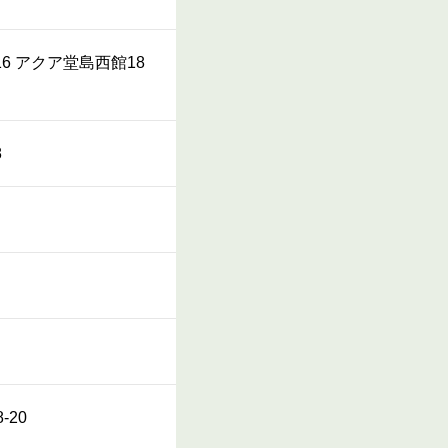
-16 アクア堂島西館18
8
-20