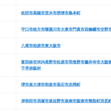
吹田市
高槻市
茨木市
摂津市
島本町
守口市
枚方市
寝屋川市
大東市
門真市
四條畷市
交野
八尾市
柏原市
東大阪市
富田林市
河内長野市
松原市
羽曵野市
藤井寺市
大阪
千早赤阪村
堺市
泉大津市
和泉市
高石市
忠岡町
岸和田市
貝塚市
泉佐野市
泉南市
阪南市
熊取町
田尻