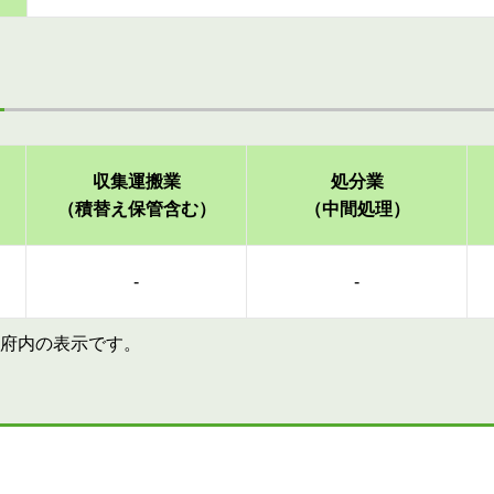
収集運搬業
処分業
（積替え保管含む）
（中間処理）
-
-
府内の表示です。
す