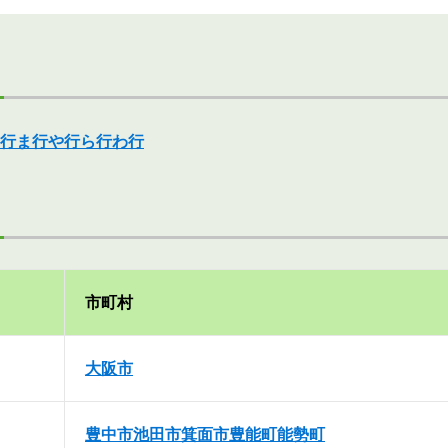
行
ま行
や行
ら行
わ行
市町村
大阪市
豊中市
池田市
箕面市
豊能町
能勢町