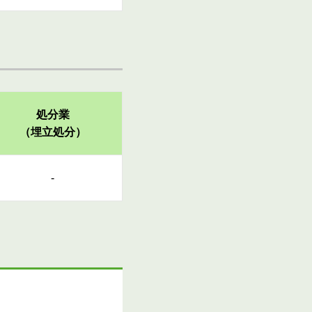
処分業
（埋立処分）
-