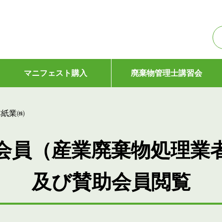
マニフェスト購入
廃棄物管理士講習会
本紙業㈱
会員（産業廃棄物処理業
及び賛助会員閲覧