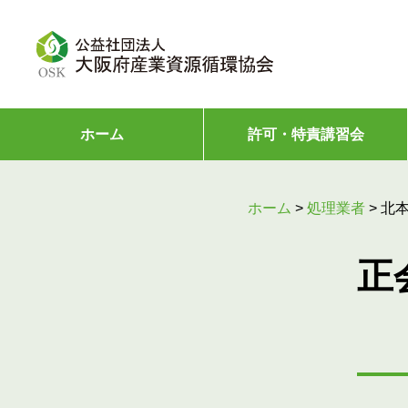
ホーム
許可・特責講習会
ホーム
>
処理業者
>
北
正