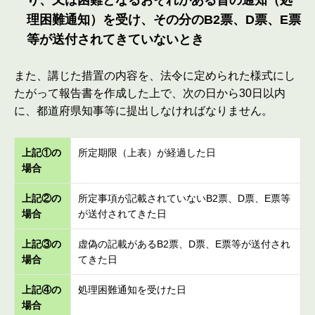
理困難通知）を受け、その分のB2票、D票、E票
等が送付されてきていないとき
また、講じた措置の内容を、法令に定められた様式にし
たがって報告書を作成した上で、次の日から30日以内
に、都道府県知事等に提出しなければなりません。
上記①の
所定期限（上表）が経過した日
場合
上記②の
所定事項が記載されていないB2票、D票、E票等
場合
が送付されてきた日
上記③の
虚偽の記載があるB2票、D票、E票等が送付され
場合
てきた日
上記④の
処理困難通知を受けた日
場合