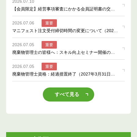
2026.07.10
びベース素材の全体最適化実証事業）の２次公募につ
【会員限定】経営事項審査にかかる会員証明書の交付
いて
について
2026.07.06
重要
マニフェスト注文受付締切時間の変更について（2026
年6月1日～）
2026.07.05
重要
廃棄物管理士の皆様へ：スキル向上セミナー開催のお
知らせ
2026.07.05
重要
廃棄物管理士資格：経過措置終了（2027年3月31日）
と5年期限満了に伴う再取得のご案内
すべて見る