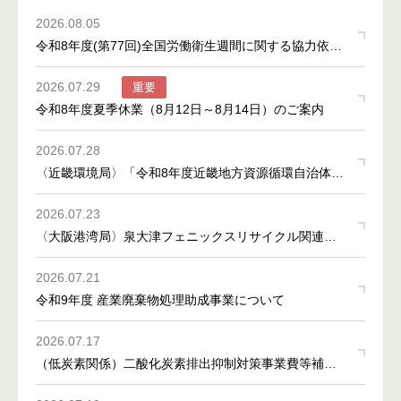
2026.08.05
令和8年度(第77回)全国労働衛生週間に関する協力依頼
について
2026.07.29
重要
令和8年度夏季休業（8月12日～8月14日）のご案内
2026.07.28
〈近畿環境局〉「令和8年度近畿地方資源循環自治体フ
ォーラム」開催のお知らせ
2026.07.23
〈大阪港湾局〉泉大津フェニックスリサイクル関連産
業用地におけるニーズ調査アンケートについて（ご協
2026.07.21
力のお願い）
令和9年度 産業廃棄物処理助成事業について
2026.07.17
（低炭素関係）二酸化炭素排出抑制対策事業費等補助
金（国内資源循環体制構築に向けた再エネ関連製品及