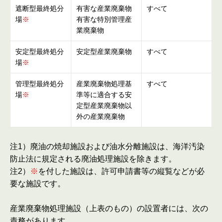
遮断型最終処分
有害な産業廃棄物
すべて
場
※
有害な特別管理産
業廃棄物
安定型最終処分
安定型産業廃棄物
すべて
場
※
管理型最終処分
産業廃棄物処理基
すべて
場
※
準等に適合する安
定型産業廃棄物以
外の産業廃棄物
注1）廃油の焼却施設および油⽔分離施設は、海洋汚染
防⽌法に規定される廃油処理施設を除きます。
注2）
※
を付した施設は、許可申請書等の縦覧などが必
要な施設です。
産業廃棄物処理施設（上表のもの）の設置者には、次の
責務があります。