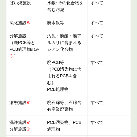
ばい焼施設
水銀･その化合物を
すべて
含む汚泥
硫化施設
※
廃⽔銀等
すべて
分解施設
汚泥・廃酸・廃ア
すべて
（廃PCB等と
ルカリに含まれる
PCB処理物のみ
シアン化合物
※
）
廃PCB等
すべて
（PCB汚染物に含
まれるPCBを含
む）
PCB処理物
溶融施設
※
廃⽯綿等、石綿含
すべて
有産業廃棄物
洗浄施設
※
PCB汚染物、PCB
すべて
分解施設
※
処理物