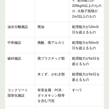
イ. 処理能力が
200kg/h以上のもの
ロ. 火格子面積が
2m2以上のもの
油水分離施設
廃油
処理能力が10m3/
日を超えるもの
中和施設
廃酸、廃アルカリ
処理能力が50m3/
日を超えるもの
破砕施設
廃プラスチック類
処理能力が5t/日を
超えるもの
木くず、がれき類
処理能力が5t/日を
超えるもの
コンクリート
有害金属・PCB・
すべて
固形化施設
ダイオキシン類等
を含む汚泥