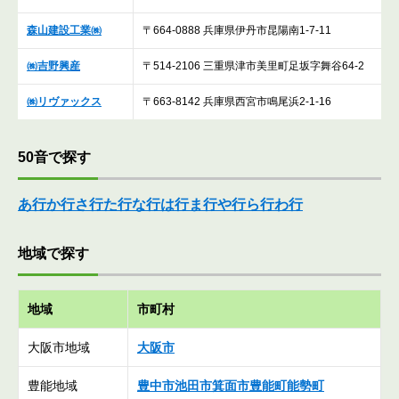
森山建設工業㈱
〒664-0888 兵庫県伊丹市昆陽南1-7-11
㈱吉野興産
〒514-2106 三重県津市美里町足坂字舞谷64-2
㈱リヴァックス
〒663-8142 兵庫県西宮市鳴尾浜2-1-16
50音で探す
あ行
か行
さ行
た行
な行
は行
ま行
や行
ら行
わ行
地域で探す
地域
市町村
大阪市地域
大阪市
豊能地域
豊中市
池田市
箕面市
豊能町
能勢町