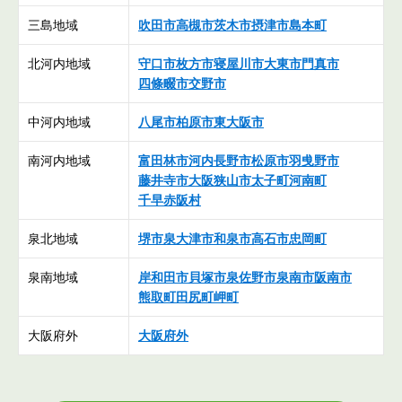
三島地域
吹田市
高槻市
茨木市
摂津市
島本町
北河内地域
守口市
枚方市
寝屋川市
大東市
門真市
四條畷市
交野市
中河内地域
八尾市
柏原市
東大阪市
南河内地域
富田林市
河内長野市
松原市
羽曵野市
藤井寺市
大阪狭山市
太子町
河南町
千早赤阪村
泉北地域
堺市
泉大津市
和泉市
高石市
忠岡町
泉南地域
岸和田市
貝塚市
泉佐野市
泉南市
阪南市
熊取町
田尻町
岬町
大阪府外
大阪府外