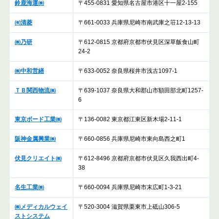
鈴鹿海運㈱
〒455-0831 愛知県名古屋市港区十一屋2-155
㈲清菱
〒661-0033 兵庫県尼崎市南武庫之荘12-13-13
㈱乃研
〒612-0815 京都府京都市伏見区深草飯食山町
24-2
㈱中和営繕
〒633-0052 奈良県桜井市浅古1097-1
ＴＢ関西物流㈱
〒639-1037 奈良県大和郡山市額田部北町1257-
6
東京ボード工業㈱
〒136-0082 東京都江東区新木場2-11-1
阪神金属興業㈱
〒660-0856 兵庫県尼崎市東向島西之町1
伏見クリエイト㈱
〒612-8496 京都府京都市伏見区久我西出町4-
38
名生工業㈱
〒660-0094 兵庫県尼崎市末広町1-3-21
㈱メディカルウェイ
〒520-3004 滋賀県栗東市上砥山306-5
ストシステム