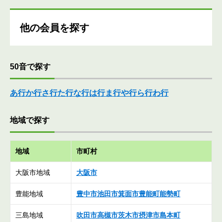
他の会員を探す
50音で探す
あ行
か行
さ行
た行
な行
は行
ま行
や行
ら行
わ行
地域で探す
地域
市町村
大阪市地域
大阪市
豊能地域
豊中市
池田市
箕面市
豊能町
能勢町
三島地域
吹田市
高槻市
茨木市
摂津市
島本町