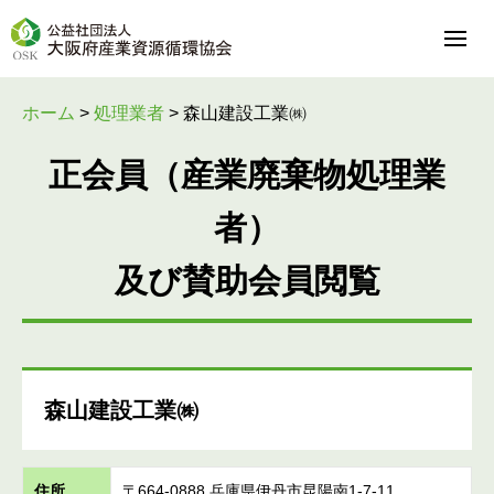
ホーム
>
処理業者
>
森山建設工業㈱
正会員（産業廃棄物処理業
者）
及び賛助会員閲覧
森山建設工業㈱
住所
〒664-0888 兵庫県伊丹市昆陽南1-7-11