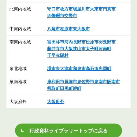
北河内地域
守口市
枚方市
寝屋川市
大東市
門真市
四條畷市
交野市
中河内地域
八尾市
柏原市
東大阪市
南河内地域
富田林市
河内長野市
松原市
羽曵野市
藤井寺市
大阪狭山市
太子町
河南町
千早赤阪村
泉北地域
堺市
泉大津市
和泉市
高石市
忠岡町
泉南地域
岸和田市
貝塚市
泉佐野市
泉南市
阪南市
熊取町
田尻町
岬町
大阪府外
大阪府外
行政資料ライブラリートップに戻る