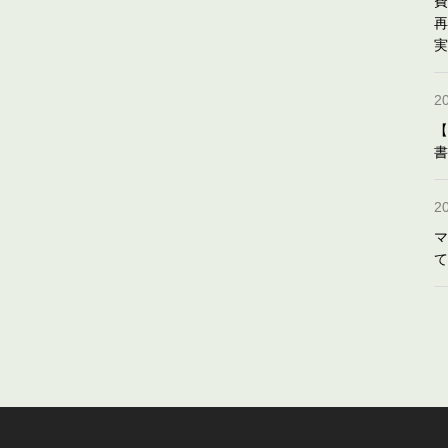
費
再
実
2
【
書
2
マ
て