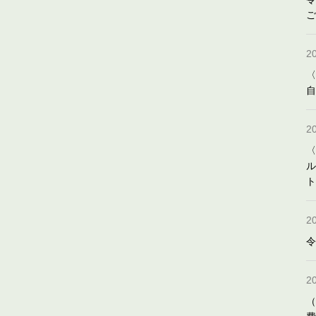
ご
2
〈
自
2
〈
ル
ト
2
令
2
（