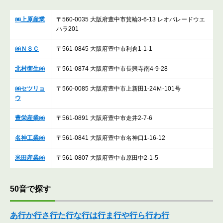
㈱上原産業
〒560-0035 大阪府豊中市箕輪3-6-13 レオパレードウエ
ハラ201
㈱ＮＳＣ
〒561-0845 大阪府豊中市利倉1-1-1
北村衛生㈱
〒561-0874 大阪府豊中市長興寺南4-9-28
㈱セツリョ
〒560-0085 大阪府豊中市上新田1-24Ｍ-101号
ウ
豊栄産業㈱
〒561-0891 大阪府豊中市走井2-7-6
名神工業㈱
〒561-0841 大阪府豊中市名神口1-16-12
米田産業㈱
〒561-0807 大阪府豊中市原田中2-1-5
50音で探す
あ行
か行
さ行
た行
な行
は行
ま行
や行
ら行
わ行