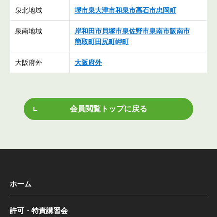
泉北地域
堺市
泉大津市
和泉市
高石市
忠岡町
泉南地域
岸和田市
貝塚市
泉佐野市
泉南市
阪南市
熊取町
田尻町
岬町
大阪府外
大阪府外
会員閲覧トップに戻る
ホーム
許可・特責講習会