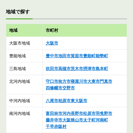
地域で探す
地域
市町村
大阪市地域
大阪市
豊能地域
豊中市
池田市
箕面市
豊能町
能勢町
三島地域
吹田市
高槻市
茨木市
摂津市
島本町
北河内地域
守口市
枚方市
寝屋川市
大東市
門真市
四條畷市
交野市
中河内地域
八尾市
柏原市
東大阪市
南河内地域
富田林市
河内長野市
松原市
羽曵野市
藤井寺市
大阪狭山市
太子町
河南町
千早赤阪村