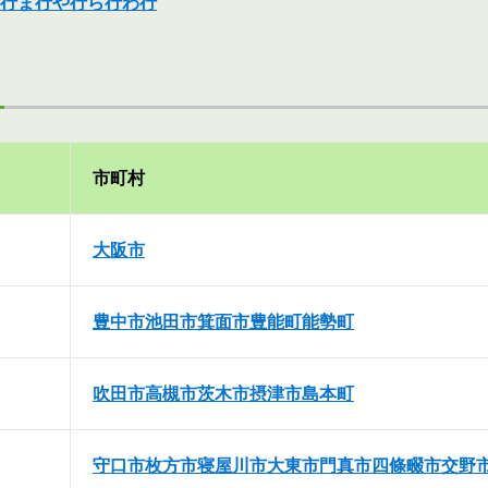
行
ま行
や行
ら行
わ行
市町村
大阪市
豊中市
池田市
箕面市
豊能町
能勢町
吹田市
高槻市
茨木市
摂津市
島本町
守口市
枚方市
寝屋川市
大東市
門真市
四條畷市
交野