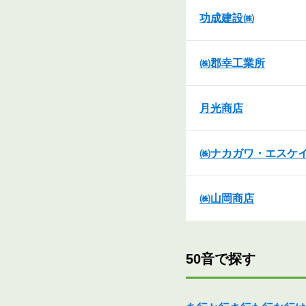
功成建設㈱
㈱郡幸工業所
月光商店
㈱ナカガワ・エスケ
㈱山岡商店
50音で探す