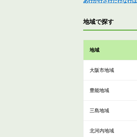
あ行
か行
さ行
た行
な行
は
地域で探す
地域
大阪市地域
豊能地域
三島地域
北河内地域