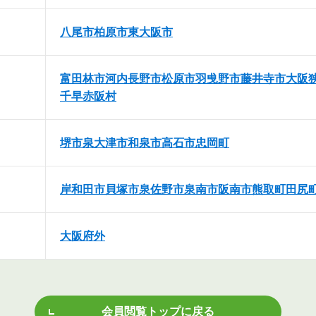
八尾市
柏原市
東大阪市
富田林市
河内長野市
松原市
羽曵野市
藤井寺市
大阪
千早赤阪村
堺市
泉大津市
和泉市
高石市
忠岡町
岸和田市
貝塚市
泉佐野市
泉南市
阪南市
熊取町
田尻
大阪府外
会員閲覧トップに戻る