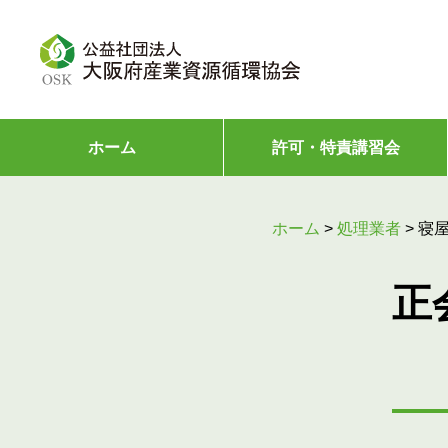
ホーム
許可・特責講習会
ホーム
>
処理業者
>
寝
正