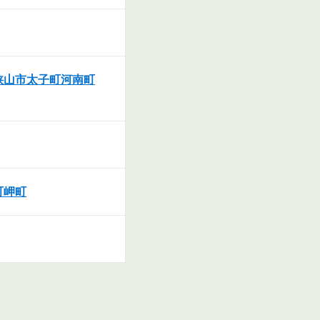
狭山市
太子町
河南町
町
岬町