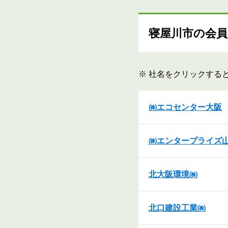
寝屋川市の会員
※ 社名をクリックする
㈱エコセンター大阪
㈱エンタープライズ
北大阪環境㈱
北口建設工業㈱