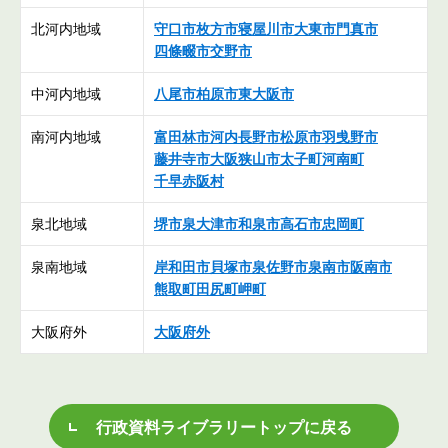
北河内地域
守口市
枚方市
寝屋川市
大東市
門真市
四條畷市
交野市
中河内地域
八尾市
柏原市
東大阪市
南河内地域
富田林市
河内長野市
松原市
羽曵野市
藤井寺市
大阪狭山市
太子町
河南町
千早赤阪村
泉北地域
堺市
泉大津市
和泉市
高石市
忠岡町
泉南地域
岸和田市
貝塚市
泉佐野市
泉南市
阪南市
熊取町
田尻町
岬町
大阪府外
大阪府外
行政資料ライブラリートップに戻る