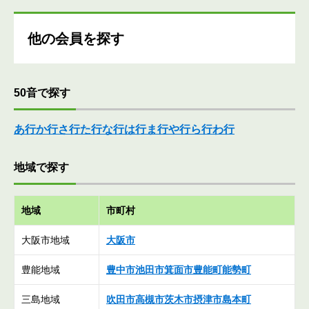
他の会員を探す
50音で探す
あ行
か行
さ行
た行
な行
は行
ま行
や行
ら行
わ行
地域で探す
地域
市町村
大阪市地域
大阪市
豊能地域
豊中市
池田市
箕面市
豊能町
能勢町
三島地域
吹田市
高槻市
茨木市
摂津市
島本町