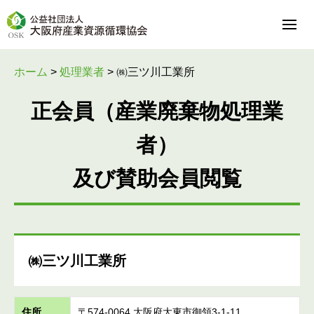
ホーム
>
処理業者
>
㈱三ツ川工業所
正会員（産業廃棄物処理業
者）
及び賛助会員閲覧
㈱三ツ川工業所
住所
〒574-0064 大阪府大東市御領3-1-11