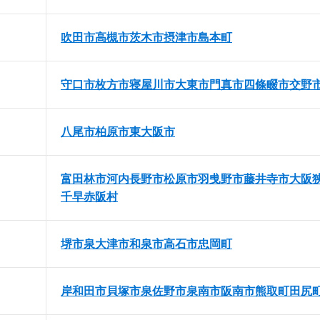
吹田市
高槻市
茨木市
摂津市
島本町
守口市
枚方市
寝屋川市
大東市
門真市
四條畷市
交野
八尾市
柏原市
東大阪市
富田林市
河内長野市
松原市
羽曵野市
藤井寺市
大阪
千早赤阪村
堺市
泉大津市
和泉市
高石市
忠岡町
岸和田市
貝塚市
泉佐野市
泉南市
阪南市
熊取町
田尻