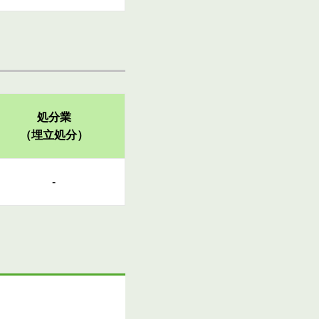
処分業
（埋立処分）
-