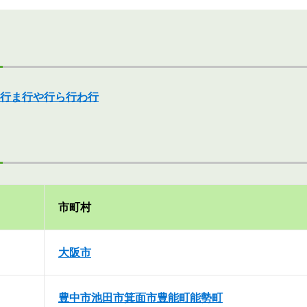
行
ま行
や行
ら行
わ行
市町村
大阪市
豊中市
池田市
箕面市
豊能町
能勢町