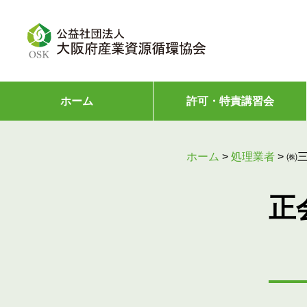
ホーム
許可・特責講習会
ホーム
>
処理業者
>
㈱
正