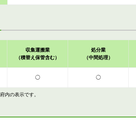
収集運搬業
処分業
（積替え保管含む）
（中間処理）
◯
◯
府内の表示です。
す