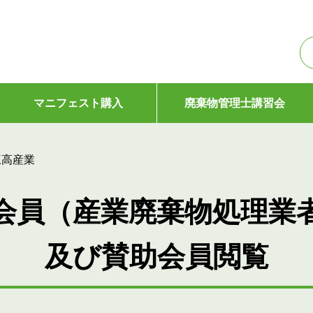
マニフェスト購入
廃棄物管理士講習会
三高産業
会員（産業廃棄物処理業
及び賛助会員閲覧