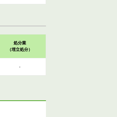
処分業
（埋立処分）
-