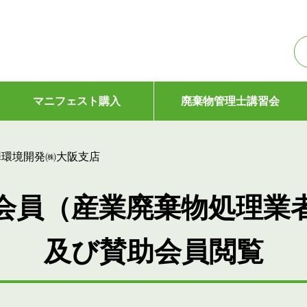
マニフェスト購入
廃棄物管理士講習会
澤環境開発㈱大阪支店
会員（産業廃棄物処理業
及び賛助会員閲覧