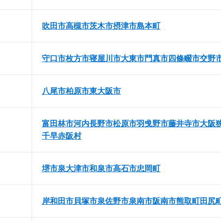
吹田市
高槻市
茨木市
摂津市
島本町
守口市
枚方市
寝屋川市
大東市
門真市
四條畷市
交野
八尾市
柏原市
東大阪市
富田林市
河内長野市
松原市
羽曵野市
藤井寺市
大阪
千早赤阪村
堺市
泉大津市
和泉市
高石市
忠岡町
岸和田市
貝塚市
泉佐野市
泉南市
阪南市
熊取町
田尻