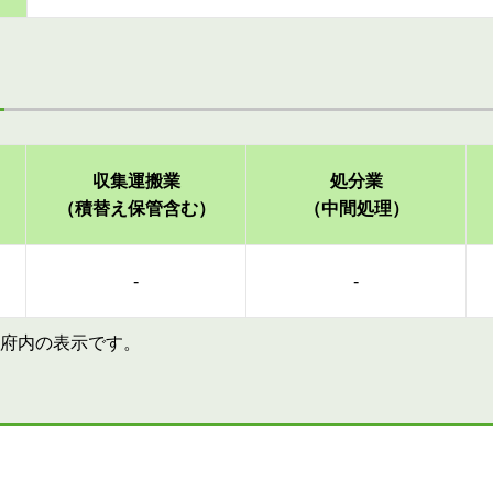
収集運搬業
処分業
（積替え保管含む）
（中間処理）
-
-
府内の表示です。
す