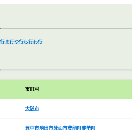
行
ま行
や行
ら行
わ行
市町村
大阪市
豊中市
池田市
箕面市
豊能町
能勢町