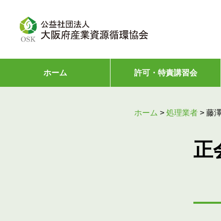
ホーム
許可・特責講習会
ホーム
>
処理業者
>
藤
正