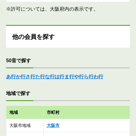
※許可については、大阪府内の表示です。
他の会員を探す
50音で探す
あ行
か行
さ行
た行
な行
は行
ま行
や行
ら行
わ行
地域で探す
地域
市町村
大阪市地域
大阪市