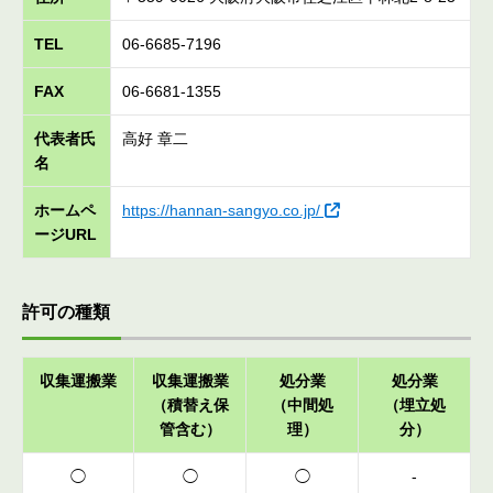
TEL
06-6685-7196
FAX
06-6681-1355
代表者氏
高好 章二
名
ホームペ
https://hannan-sangyo.co.jp/
ージURL
許可の種類
収集運搬業
収集運搬業
処分業
処分業
（積替え保
（中間処
（埋立処
管含む）
理）
分）
◯
◯
◯
-