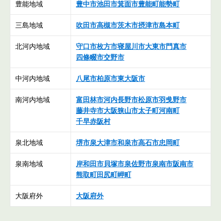
豊能地域
豊中市
池田市
箕面市
豊能町
能勢町
三島地域
吹田市
高槻市
茨木市
摂津市
島本町
北河内地域
守口市
枚方市
寝屋川市
大東市
門真市
四條畷市
交野市
中河内地域
八尾市
柏原市
東大阪市
南河内地域
富田林市
河内長野市
松原市
羽曵野市
藤井寺市
大阪狭山市
太子町
河南町
千早赤阪村
泉北地域
堺市
泉大津市
和泉市
高石市
忠岡町
泉南地域
岸和田市
貝塚市
泉佐野市
泉南市
阪南市
熊取町
田尻町
岬町
大阪府外
大阪府外