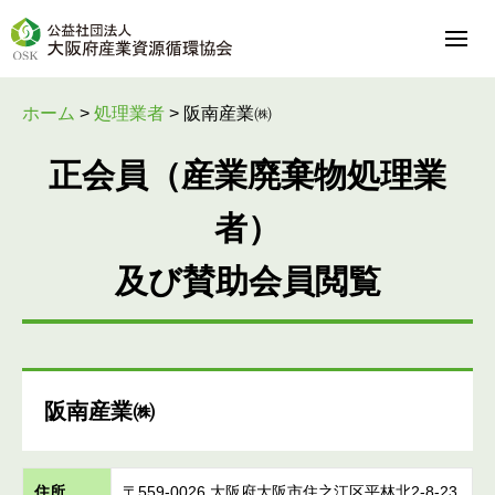
ホーム
>
処理業者
>
阪南産業㈱
正会員（産業廃棄物処理業
者）
及び賛助会員閲覧
阪南産業㈱
住所
〒559-0026 大阪府大阪市住之江区平林北2-8-23