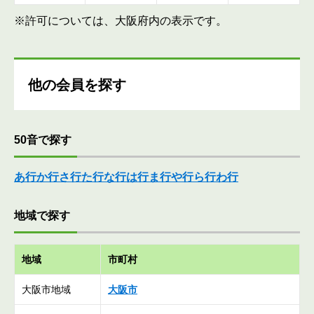
※許可については、大阪府内の表示です。
他の会員を探す
50音で探す
あ行
か行
さ行
た行
な行
は行
ま行
や行
ら行
わ行
地域で探す
地域
市町村
大阪市地域
大阪市