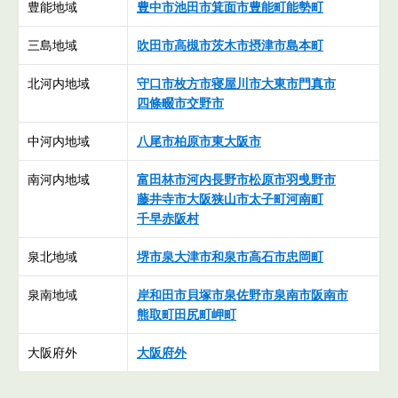
豊能地域
豊中市
池田市
箕面市
豊能町
能勢町
三島地域
吹田市
高槻市
茨木市
摂津市
島本町
北河内地域
守口市
枚方市
寝屋川市
大東市
門真市
四條畷市
交野市
中河内地域
八尾市
柏原市
東大阪市
南河内地域
富田林市
河内長野市
松原市
羽曵野市
藤井寺市
大阪狭山市
太子町
河南町
千早赤阪村
泉北地域
堺市
泉大津市
和泉市
高石市
忠岡町
泉南地域
岸和田市
貝塚市
泉佐野市
泉南市
阪南市
熊取町
田尻町
岬町
大阪府外
大阪府外