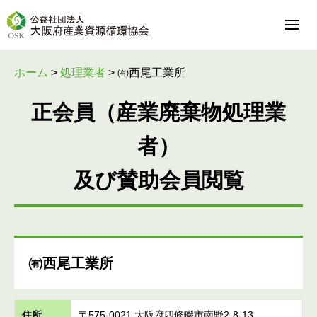
ホーム
>
処理業者
>
㈲西尾工業所
正会員（産業廃棄物処理業
者）
及び賛助会員閲覧
㈲西尾工業所
住所
〒575-0021 大阪府四條畷市南野2-8-13