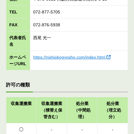
TEL
072-877-5705
FAX
072-876-5938
代表者氏
西尾 光一
名
ホームペ
https://nishiokogyosho.com/index.html
ージURL
許可の種類
収集運搬業
収集運搬業
処分業
処分業
（積替え保
（中間処
（埋立処
管含む）
理）
分）
◯
-
-
-