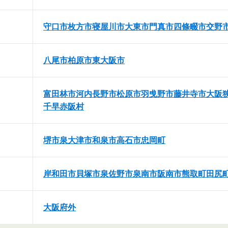
守口市
枚方市
寝屋川市
大東市
門真市
四條畷市
交野
八尾市
柏原市
東大阪市
富田林市
河内長野市
松原市
羽曵野市
藤井寺市
大阪
千早赤阪村
堺市
泉大津市
和泉市
高石市
忠岡町
岸和田市
貝塚市
泉佐野市
泉南市
阪南市
熊取町
田尻
大阪府外