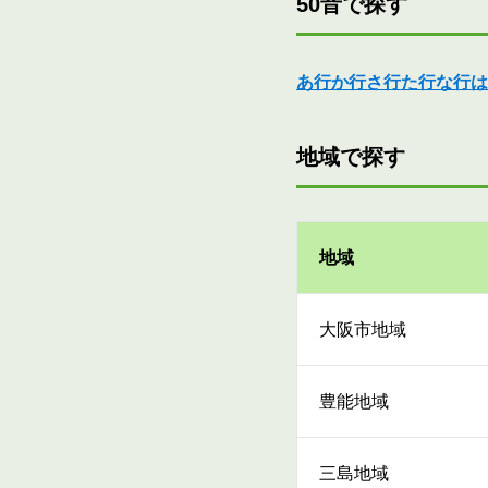
50音で探す
あ行
か行
さ行
た行
な行
は
地域で探す
地域
大阪市地域
豊能地域
三島地域