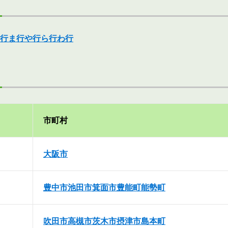
行
ま行
や行
ら行
わ行
市町村
大阪市
豊中市
池田市
箕面市
豊能町
能勢町
吹田市
高槻市
茨木市
摂津市
島本町