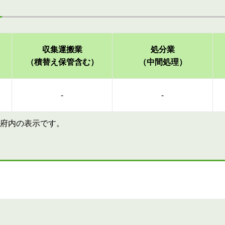
収集運搬業
処分業
（積替え保管含む）
（中間処理）
-
-
府内の表示です。
す