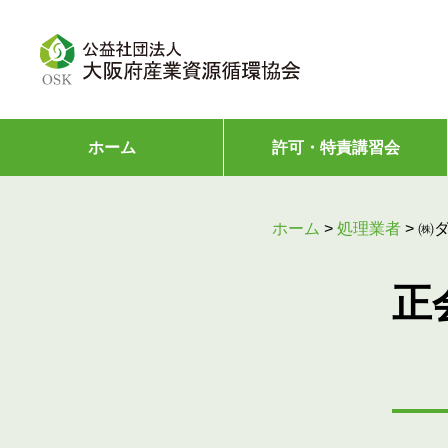
ホーム
許可・特責講習会
ホーム
>
処理業者
>
㈱
正