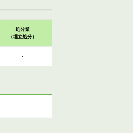
処分業
（埋立処分）
-