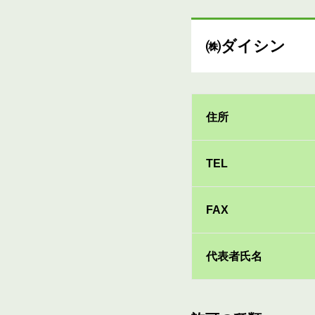
㈱ダイシン
住所
TEL
FAX
代表者氏名