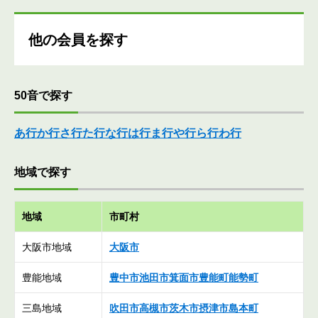
他の会員を探す
50音で探す
あ行
か行
さ行
た行
な行
は行
ま行
や行
ら行
わ行
地域で探す
地域
市町村
大阪市地域
大阪市
豊能地域
豊中市
池田市
箕面市
豊能町
能勢町
三島地域
吹田市
高槻市
茨木市
摂津市
島本町