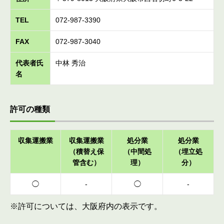
TEL
072-987-3390
FAX
072-987-3040
代表者氏
中林 秀治
名
許可の種類
収集運搬業
収集運搬業
処分業
処分業
（積替え保
（中間処
（埋立処
管含む）
理）
分）
◯
-
◯
-
※許可については、大阪府内の表示です。