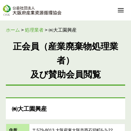
ホーム
>
処理業者
>
㈱大工園興産
正会員（産業廃棄物処理業
者）
及び賛助会員閲覧
㈱大工園興産
住所
〒579-8013 大阪府東大阪市西石切町6-3-22