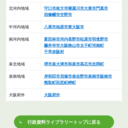
北河内地域
守口市
枚方市
寝屋川市
大東市
門真市
四條畷市
交野市
中河内地域
八尾市
柏原市
東大阪市
南河内地域
富田林市
河内長野市
松原市
羽曵野市
藤井寺市
大阪狭山市
太子町
河南町
千早赤阪村
泉北地域
堺市
泉大津市
和泉市
高石市
忠岡町
泉南地域
岸和田市
貝塚市
泉佐野市
泉南市
阪南市
熊取町
田尻町
岬町
大阪府外
大阪府外
行政資料ライブラリートップに戻る