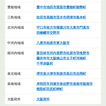
豊能地域
豊中市
池田市
箕面市
豊能町
能勢町
三島地域
吹田市
高槻市
茨木市
摂津市
島本町
北河内地域
守口市
枚方市
寝屋川市
大東市
門真市
四條畷市
交野市
中河内地域
八尾市
柏原市
東大阪市
南河内地域
富田林市
河内長野市
松原市
羽曵野市
藤井寺市
大阪狭山市
太子町
河南町
千早赤阪村
泉北地域
堺市
泉大津市
和泉市
高石市
忠岡町
泉南地域
岸和田市
貝塚市
泉佐野市
泉南市
阪南市
熊取町
田尻町
岬町
大阪府外
大阪府外