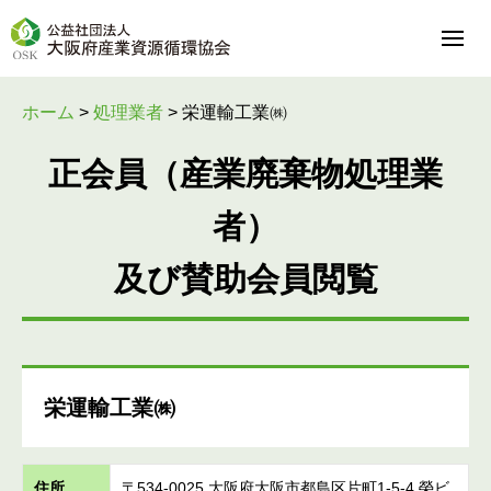
ホーム
>
処理業者
>
栄運輸工業㈱
正会員（産業廃棄物処理業
者）
及び賛助会員閲覧
栄運輸工業㈱
住所
〒534-0025 大阪府大阪市都島区片町1-5-4 榮ビ