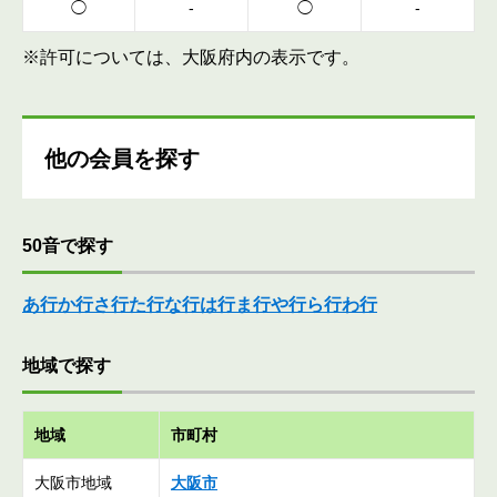
◯
-
◯
-
※許可については、大阪府内の表示です。
他の会員を探す
50音で探す
あ行
か行
さ行
た行
な行
は行
ま行
や行
ら行
わ行
地域で探す
地域
市町村
大阪市地域
大阪市