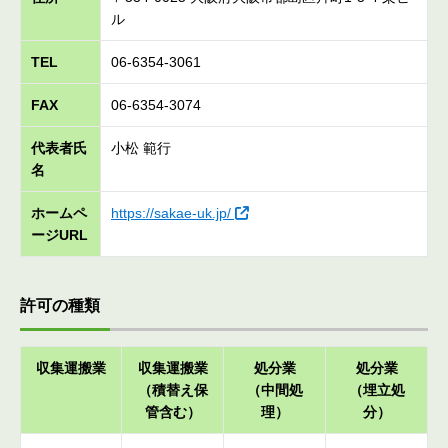
ル
TEL
06-6354-3061
FAX
06-6354-3074
代表者氏
小松 範行
名
ホームペ
https://sakae-uk.jp/
ージURL
許可の種類
収集運搬業
収集運搬業
処分業
処分業
（積替え保
（中間処
（埋立処
管含む）
理）
分）