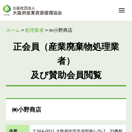
ホーム
>
処理業者
>
㈱小野商店
正会員（産業廃棄物処理業
者）
及び賛助会員閲覧
㈱小野商店
住所
〒564-0011 大阪府吹田市岸部南1-25-7 33番館