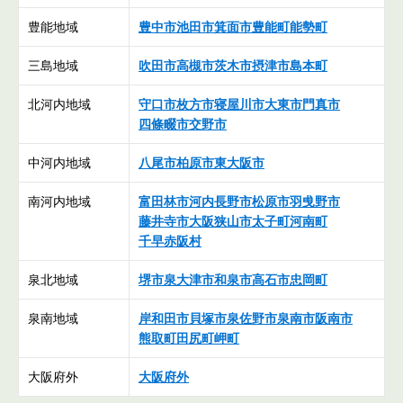
豊能地域
豊中市
池田市
箕面市
豊能町
能勢町
三島地域
吹田市
高槻市
茨木市
摂津市
島本町
北河内地域
守口市
枚方市
寝屋川市
大東市
門真市
四條畷市
交野市
中河内地域
八尾市
柏原市
東大阪市
南河内地域
富田林市
河内長野市
松原市
羽曵野市
藤井寺市
大阪狭山市
太子町
河南町
千早赤阪村
泉北地域
堺市
泉大津市
和泉市
高石市
忠岡町
泉南地域
岸和田市
貝塚市
泉佐野市
泉南市
阪南市
熊取町
田尻町
岬町
大阪府外
大阪府外