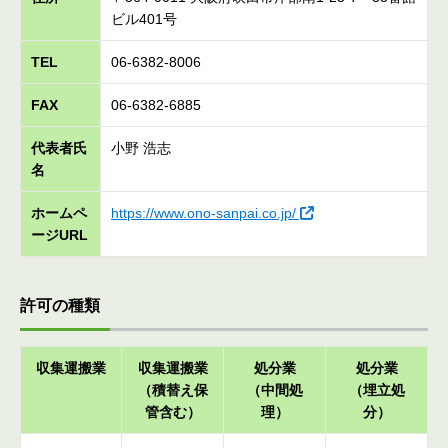
ビル401号
TEL
06-6382-8006
FAX
06-6382-6885
代表者氏
小野 浩志
名
ホームペ
https://www.ono-sanpai.co.jp/
ージURL
許可の種類
収集運搬業
収集運搬業
処分業
処分業
（積替え保
（中間処
（埋立処
管含む）
理）
分）