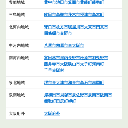
豊能地域
豊中市
池田市
箕面市
豊能町
能勢町
三島地域
吹田市
高槻市
茨木市
摂津市
島本町
北河内地域
守口市
枚方市
寝屋川市
大東市
門真市
四條畷市
交野市
中河内地域
八尾市
柏原市
東大阪市
南河内地域
富田林市
河内長野市
松原市
羽曵野市
藤井寺市
大阪狭山市
太子町
河南町
千早赤阪村
泉北地域
堺市
泉大津市
和泉市
高石市
忠岡町
泉南地域
岸和田市
貝塚市
泉佐野市
泉南市
阪南市
熊取町
田尻町
岬町
大阪府外
大阪府外