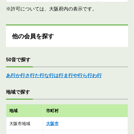
※許可については、大阪府内の表示です。
他の会員を探す
50音で探す
あ行
か行
さ行
た行
な行
は行
ま行
や行
ら行
わ行
地域で探す
地域
市町村
大阪市地域
大阪市