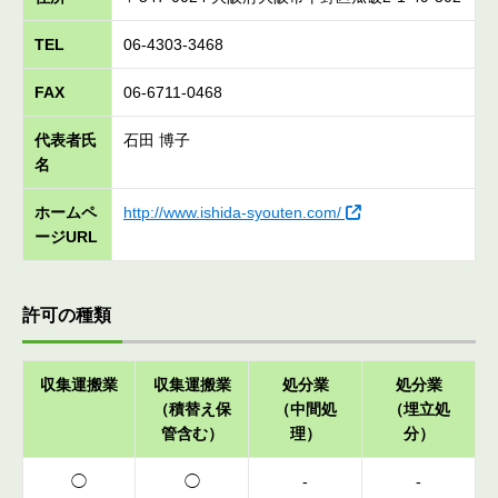
TEL
06-4303-3468
FAX
06-6711-0468
代表者氏
石田 博子
名
ホームペ
http://www.ishida-syouten.com/
ージURL
許可の種類
収集運搬業
収集運搬業
処分業
処分業
（積替え保
（中間処
（埋立処
管含む）
理）
分）
◯
◯
-
-