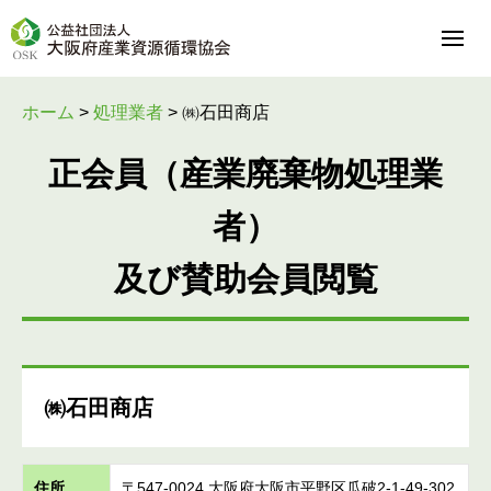
ホーム
>
処理業者
>
㈱石田商店
正会員（産業廃棄物処理業
者）
及び賛助会員閲覧
㈱石田商店
住所
〒547-0024 大阪府大阪市平野区瓜破2-1-49-302