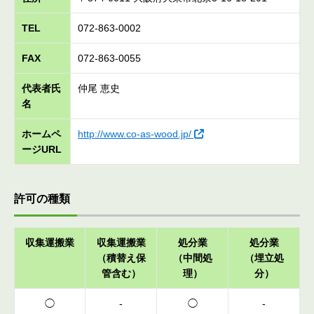
TEL
072-863-0002
FAX
072-863-0055
代表者氏
仲尾 恵史
名
ホームペ
http://www.co-as-wood.jp/
ージURL
許可の種類
収集運搬業
収集運搬業
処分業
処分業
（積替え保
（中間処
（埋立処
管含む）
理）
分）
◯
-
◯
-