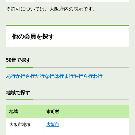
※許可については、大阪府内の表示です。
他の会員を探す
50音で探す
あ行
か行
さ行
た行
な行
は行
ま行
や行
ら行
わ行
地域で探す
地域
市町村
大阪市地域
大阪市