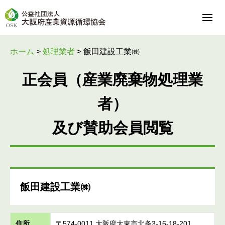
ホーム
>
処理業者
>
飯田建設工業㈱
正会員（産業廃棄物処理業
者）
及び賛助会員閲覧
飯田建設工業㈱
住所
〒574-0011 大阪府大東市北条3-16-18-201