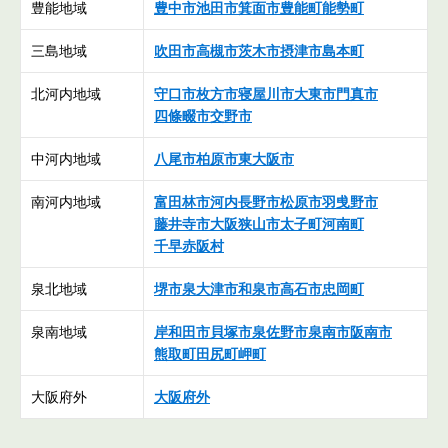
豊能地域
豊中市
池田市
箕面市
豊能町
能勢町
三島地域
吹田市
高槻市
茨木市
摂津市
島本町
北河内地域
守口市
枚方市
寝屋川市
大東市
門真市
四條畷市
交野市
中河内地域
八尾市
柏原市
東大阪市
南河内地域
富田林市
河内長野市
松原市
羽曵野市
藤井寺市
大阪狭山市
太子町
河南町
千早赤阪村
泉北地域
堺市
泉大津市
和泉市
高石市
忠岡町
泉南地域
岸和田市
貝塚市
泉佐野市
泉南市
阪南市
熊取町
田尻町
岬町
大阪府外
大阪府外