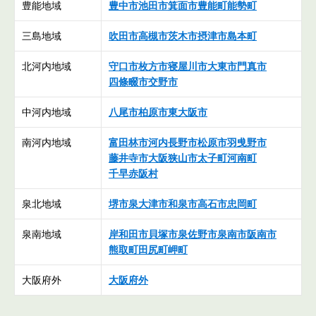
豊能地域
豊中市
池田市
箕面市
豊能町
能勢町
三島地域
吹田市
高槻市
茨木市
摂津市
島本町
北河内地域
守口市
枚方市
寝屋川市
大東市
門真市
四條畷市
交野市
中河内地域
八尾市
柏原市
東大阪市
南河内地域
富田林市
河内長野市
松原市
羽曵野市
藤井寺市
大阪狭山市
太子町
河南町
千早赤阪村
泉北地域
堺市
泉大津市
和泉市
高石市
忠岡町
泉南地域
岸和田市
貝塚市
泉佐野市
泉南市
阪南市
熊取町
田尻町
岬町
大阪府外
大阪府外