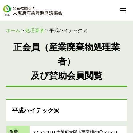
ホーム
>
処理業者
>
平成ハイテック㈱
正会員（産業廃棄物処理業
者）
及び賛助会員閲覧
平成ハイテック㈱
住所
〒550-0004 大阪府大阪市西区靱本町3-10-33