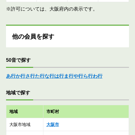
※許可については、大阪府内の表示です。
他の会員を探す
50音で探す
あ行
か行
さ行
た行
な行
は行
ま行
や行
ら行
わ行
地域で探す
地域
市町村
大阪市地域
大阪市