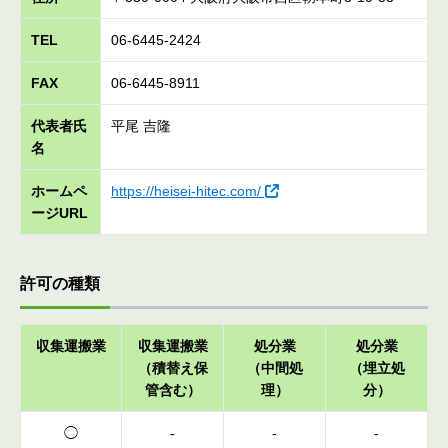
TEL
06-6445-2424
FAX
06-6445-8911
代表者氏
平尾 吉隆
名
ホームペ
https://heisei-hitec.com/
ージURL
許可の種類
収集運搬業
収集運搬業
処分業
処分業
（積替え保
（中間処
（埋立処
管含む）
理）
分）
◯
-
-
-