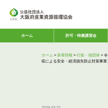
ホーム
許可・特責講習会
ホーム
>
新着情報
>
行政・他団体
>
令
収による安全・経済損失防止対策事業
2026.03.31