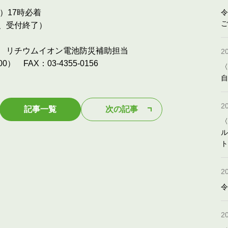
火）17時必着
令
ご
、受付終了）
 リチウムイオン電池防災補助担当
2
00） FAX：03-4355-0156
〈
自
2
記事一覧
次の記事
〈
ル
ト
2
令
2