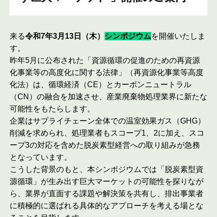
来る
令和7年3月13日（木）
シンポジウム
を開催いたしま
す。
昨年5月に公布された「資源循環の促進のための再資源
化事業等の高度化に関する法律」（再資源化事業等高度
化法）は、循環経済（CE）とカーボンニュートラル
（CN）の融合を加速させ、産業廃棄物処理業界に新たな
可能性をもたらします。
企業はサプライチェーン全体での温室効果ガス（GHG）
削減を求められ、処理業者もスコープ1、2に加え、スコ
ープ3の対応を含めた脱炭素型経営への取り組みが急務
となっています。
こうした背景のもと、本シンポジウムでは「脱炭素型資
源循環」が生み出す巨大マーケットの可能性を探りなが
ら、業界が直面する課題や解決策を共有し、排出事業者
に積極的に選ばれる具体的なアプローチを考える場とな