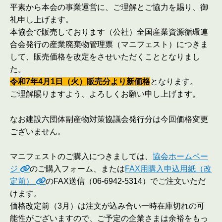
平素から本会の事業運営に、ご理解とご協力を賜り、御
礼申し上げます。
本協会で販売しております（公社）全国産業資源循環連
合会発行の産業廃棄物管理票（マニフェスト）につきま
して、販売価格を改定をさせいただくこととなりまし
た。
令和7年4月1日（火）販売分より新価格
となります。
ご理解賜りますよう、よろしくお願い申し上げます。
なお建設六団体副産物対策協議会発行分は今回価格変更
ございません。
マニフェストのご購入につきましては、
協会ホームペー
ジ
のご購入フォーム、または
FAX用購入申込用紙（改
定前）
のFAX送信（06-6942-5314）でご注文いただ
けます。
価格改定前（3月）は注文が込み合い一時在庫切れの可
能性がございますので、ご予定の企業さまは余裕をもっ