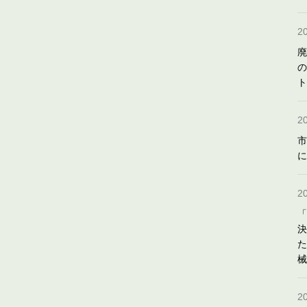
2
廃
の
ト
2
市
に
2
「
決
た
械
2