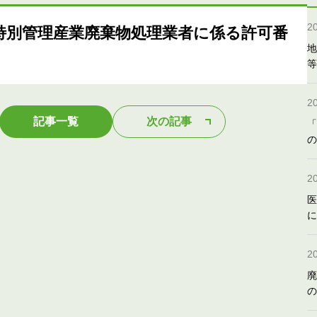
2
特別管理産業廃棄物処理業者に係る許可番
地
等
2
記事一覧
次の記事
「
の
2
医
に
2
廃
の