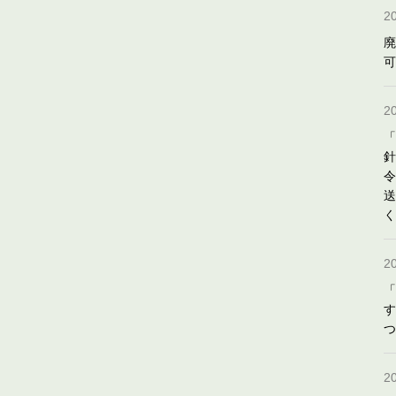
2
廃
可
2
「
針
令
送
く
2
「
す
つ
2